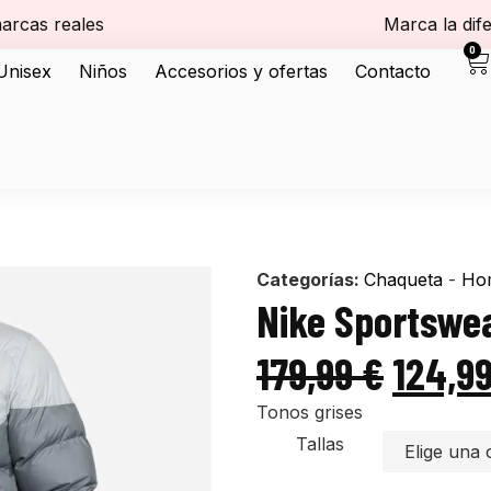
arcas reales
Marca la dif
0
Unisex
Niños
Accesorios y ofertas
Contacto
Categorías:
Chaqueta
-
Ho
Nike Sportswe
179,99
€
124,9
Tonos grises
Tallas