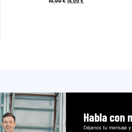
19,99
€
14,99
€
Habla con 
Déjanos tu mensaje y