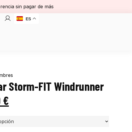
erencia sin pagar de más
ES
mbres
ar Storm-FIT Windrunner
9
€